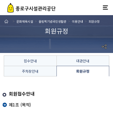
문화체육시설
올림픽기념국민생활관
이용안내
회원규정
>
>
>
>
회원규정
접수안내
대관안내
주차장안내
회원규정
회원접수안내
제1조 (목적)