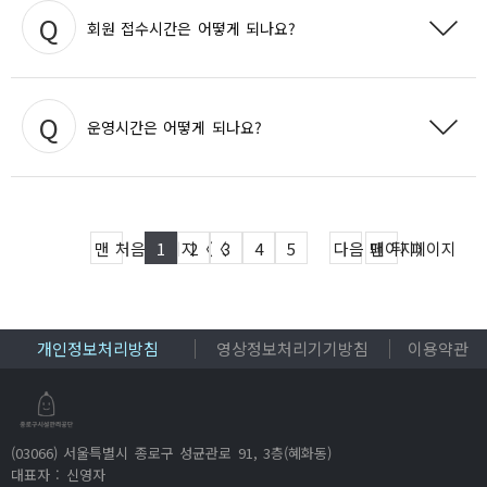
-
종로 구민
:
매월 20일~24일
선착순 접수 가능하십니다.
회원 접수시간은 어떻게 되나요?
-
타구민 외
:
매월 25일 이후
선착순 접수 가능하십니다.
평 일
07:00-21:00
에 접수 가능하시며,
토요일, 일요일
09:00-
:
:
* 일부 소수정원제 프로그램의 경우 대기예약상담을 하셔야 합니다
.
운영시간은 어떻게 되나요?
17:00
에 접수 가능하십니다.
상세보기
상세보기
삼청테니스장은
평
일
: 06:00-21:00 /
주말 및
공휴일
:
06:00-
18:00
로 운영하고 있습니다.
맨 처음 페이지
1
2
3
4
5
다음 페이지
맨 뒤 페이지
* 설날 및 추석 연휴는 쉽니다.
상세보기
개인정보처리방침
영상정보처리기기방침
이용약관
(03066) 서울특별시 종로구 성균관로 91, 3층(혜화동)
대표자 : 신영자