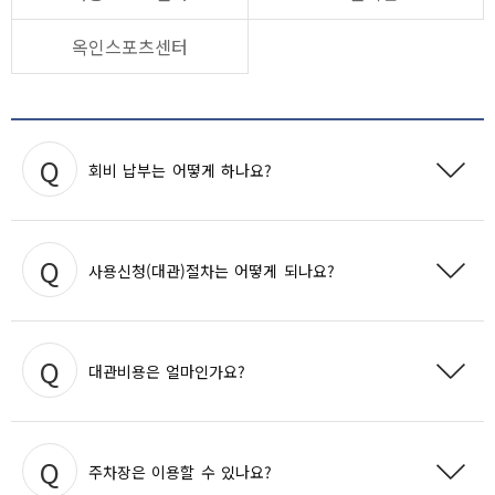
옥인스포츠센터
회비 납부는 어떻게 하나요?
올림픽기념국민생활관, 종로문화체육센터
현 장 : 현금, 카드 선택 가능
사용신청(대관)절차는 어떻게 되나요?
온라인 : 카드만 가능
종로구민회관
공단 홈페이지 내 한강다목적운동장 이용안내 → 한강운동장예
대관비용은 얼마인가요?
약을 클릭,
현 장 : 현금, 카드 선택 가능
대관 신청 문의(02-6048-1266) 및 사용신청서 작성
후
팩스(02-6048-1388)로
보내주시면 심의 및 배정 후 사용승
온라인 : 카드만 가능
인 통보(결제금액, 입금계좌 등) 문자를 발송드립니다
자동이체 : 종로구 지역주민만 우리은행 자동이체 가
평일 : 165,000원
능
주차장은 이용할 수 있나요?
주말/공휴일 : 198,000원 입니다.