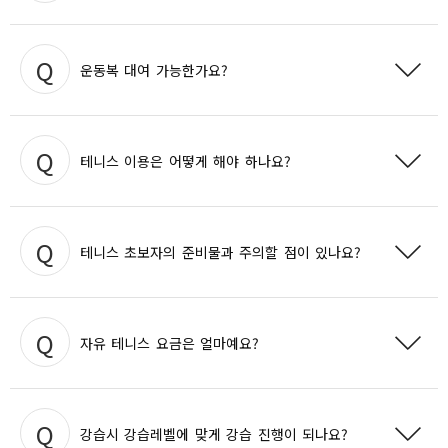
* 한강다목적운동장은 천연잔디 축구전용구장으로 축구경기 외
상세보기
목적(행사, 타 운동경기 등)으로 사용이
상세보기
무료 사용
운동 후엔 차량을
주차장은
가능하나, 다음 회원을 위해
불가하며, 축구장 입장 시 천연잔디용 축구화 착용은 필수입
운동복 대여 가능한가요?
신속히 출차
하셔야 합니다.
니다.
상세보기
상세보기
불가능
죄송합니다. 운동복 대여는
합니다.
테니스 이용은 어떻게 해야 하나요?
상세보기
전화 또는 내방
상담 및 회원 접수 후
사무실에
하여
이용 가능합니
테니스 초보자의 준비물과 주의할 점이 있나요?
다.
상세보기
테니스 라켓과 테니스화는
개인 지참
이고 안전을 위해 코치의 지시를 따
자유 테니스 요금은 얼마예요?
라야 합니다.
또한, 다음 레슨 자를 위해
뒤처리를 깔끔히
하셔야 합니다.
강습(레슨) 후 자유 테니스는 무료
입니다.
강습시 강습레벨에 맞게 강습 진행이 되나요?