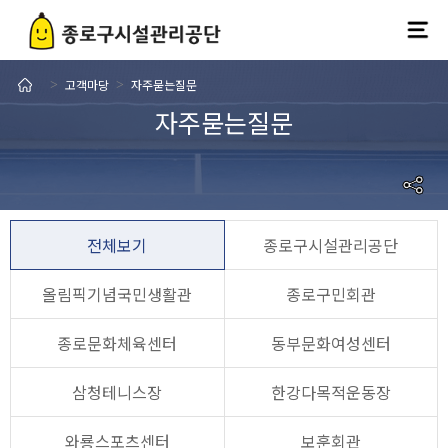
고객마당
자주묻는질문
>
>
자주묻는질문
전체보기
종로구시설관리공단
올림픽기념국민생활관
종로구민회관
종로문화체육센터
동부문화여성센터
삼청테니스장
한강다목적운동장
와룡스포츠센터
보훈회관