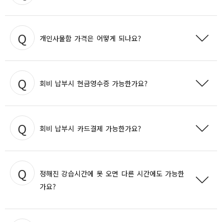
상세보기
코트 일일 사용은
평일 : 6,600원 / 주말(공휴일),야간: 8,800원
으로
운영하고 있습니다.
상담 후 레벨에 맞
네. 물론입니다. 강습시간에 테니스 강사와
개인사물함 가격은 어떻게 되나요?
게
강습 진행합니다.
상세보기
상세보기
3개월에 33,000원
개인사물함 가격은
입니다.
회비 납부시 현금영수증 가능한가요?
상세보기
네. 현금영수증 발급 가능합니다.
회비 납부시 카드결제 가능한가요?
상세보기
카드결제 및 현금결제
네.
가능합니다.
정해진 강습시간에 못 오면 다른 시간에도 가능한
가요?
상세보기
강습 시작전