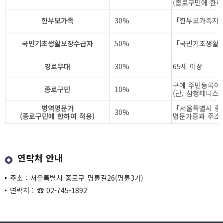
(종로구민에 한하
한부모가족
30%
「한부모가족지원
국민기초생활보장수급자
50%
「국민기초생활 
경로우대
30%
65세 이상
구에 주민등록이 
종로구민
10%
(단, 삼청테니스
병역명문가
「서울특별시 종
30%
(종로구민에 한하여 적용)
명문가증과 주소
연락처 안내
주소 : 서울특별시 종로구 명륜길26(명륜3가)
연락처 : ☎ 02-745-1892