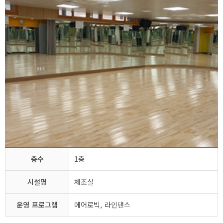
층수
1층
시설명
체조실
운영 프로그램
에어로빅, 라인댄스