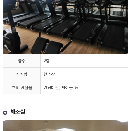
층수
2층
시설명
헬스장
주요 시설물
런닝머신, 싸이클 등
체조실