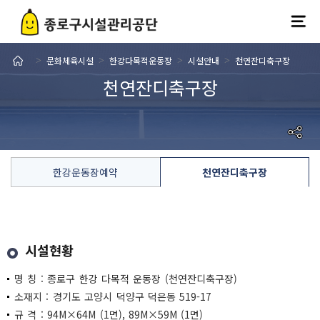
문화체육시설
한강다목적운동장
시설안내
천연잔디축구장
>
>
>
>
천연잔디축구장
한강운동장예약
천연잔디축구장
시설현황
명 칭 : 종로구 한강 다목적 운동장 (천연잔디축구장)
소재지 : 경기도 고양시 덕양구 덕은동 519-17
규 격 : 94M×64M (1면), 89M×59M (1면)