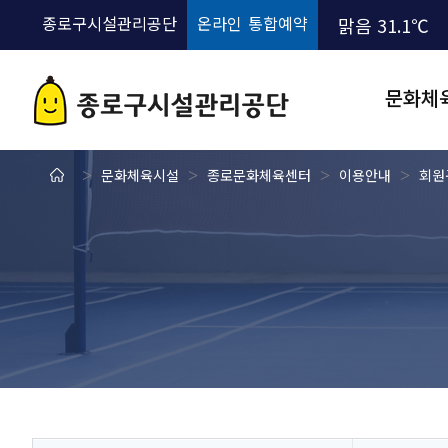
종로구시설관리공단
온라인 통합예약
맑음
31.1℃
문화체
올림픽기념
>
문화체육시설
>
종로문화체육센터
>
이용안내
>
회원
시설안내
이용안내
오시는길
종로구민회
시설안내
이용안내
인쇄하기
오시는길
골프연습장
페이스북 공유
종로문화체