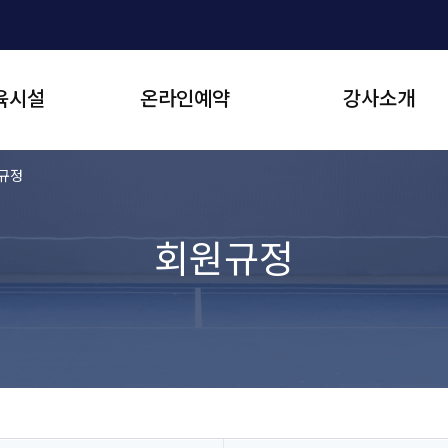
육시설
온라인예약
강사소개
국민생활관
수강신청
규정
대관예약
회원규정
관
육센터