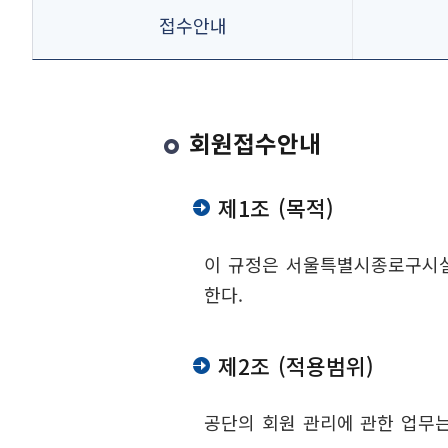
시설안내
트위터 공유
접수안내
이용안내
오시는길
네이버 공유
동부여성문
시설안내
카카오스토리 공유
회원접수안내
이용안내
오시는길
삼청테니스
제1조 (목적)
시설안내
이용안내
이 규정은 서울특별시종로구시설
오시는길
한다.
한강다목적
시설안내
오시는길
제2조 (적용범위)
와룡스포츠
공단의 회원 관리에 관한 업무는
시설안내
이용안내