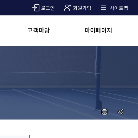
로그인
회원가입
사이트맵
고객마당
마이페이지
공지사항
예약관리
수강신청내역
자주묻는질문
대관신청내역
홍보마당
일일입장내역
포토갤러리
내정보관리
동영상갤러리
모바일회원카드
강좌안내
회원정보수정
비밀번호변경
회원탈퇴