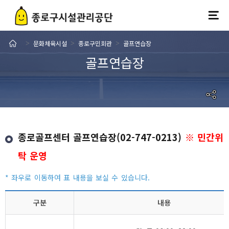
문화체육시설
종로구민회관
골프연습장
>
>
>
골프연습장
종로골프센터 골프연습장(02-747-0213)
※ 민간위
탁 운영
구분
내용