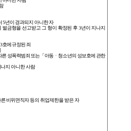
지 아니
한 사람
람
 5년이 경
과되지
아니한 자
 벌금형을 선고받고 그 형이 확정된 후 3년이 지나지
제3호에 규정된 죄
죄
따른
성폭력범죄 또
는「아동ㆍ청소년의 성보호에 관한
지나
지 아니한 사람
따
른 비위면직
자 등의 취업제한을 받은 자