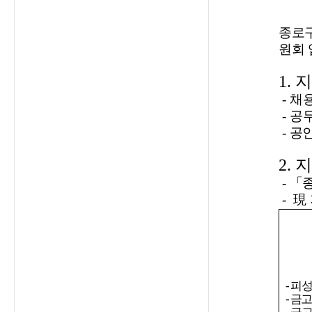
종로
원회 
1.
지
- 채
- 공
-
공인
2.
지
-
「종
- 現
- 피
-
금고