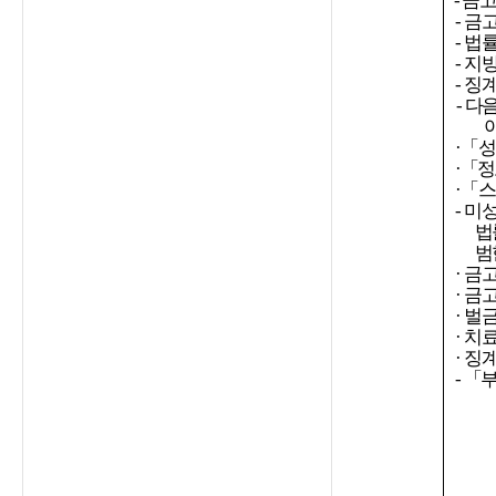
-
금고
- 금
- 법
- 지
-
징계
-
다음
·「성
·
「
정
·「스
-
미성
법
범
· 금
· 금
· 벌
· 치
· 징
-
「부