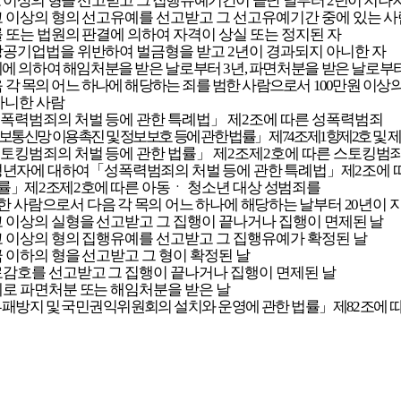
 이상의 형을 선고받고 그 집행유예기간이 끝난 날부터 2년이 지나
고 이상의 형의 선고유예를 선고받고 그 선고유예기간 중에 있는 사
률 또는 법원의 판결에 의하여 자격이 상실 또는 정지된 자
방공기업법을 위반하여 벌금형을 받고 2년이 경과되지 아니한 자
에 의하여 해임처분을 받은 날로부터 3년, 파면처분을 받은 날로부터
 각 목의 어느 하나에 해당하는 죄를 범한 사람으로서 100만원 이
상의
아니한 사람
폭력범죄의 처벌 등에 관한 특례법」 제2조에 따른 성폭력범죄
보통신망 이용촉진 및 정보보호 등에 관한 법률」 제74조제1항제2호
및 
토킹범죄의 처벌 등에 관한 법률」 제2조제2호에 따른 스토킹범
년자에 대하여「성폭력범죄의 처벌 등에 관한 특례법」제2조에 
률」제2조제2호에 따
른 아동ㆍ 청소년 대상
성범죄를
한 사람으로서 다음 각 목의 어느 하나에 해당하는 날부터 20년이 
고 이상의 실형을 선고받고 그 집행이 끝나거나 집행이 면제된 날
고 이상의 형의 집행유예를 선고받고 그 집행유예가 확정된 날
금 이하의 형을 선고받고 그 형이 확정된 날
료감호를 선고받고 그 집행이 끝나거나 집행이 면제된 날
계로 파면처분 또는 해임처분을 받은 날
패방지 및 국민권익위원회의 설치와 운영에 관한 법률」제82조에 