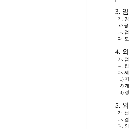
3.
임
가. 임
※ 공
나. 업
다. 모
4.
외
가. 접수기
나. 접
다. 
1) 지
2) 개
3) 
5.
외
가. 
나. 결
다. 