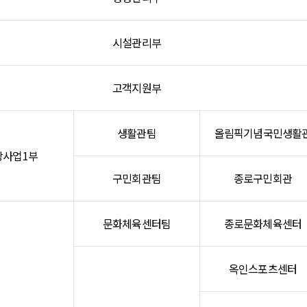
시설관리부
고객지원부
생활관팀
올림픽기념국민생활
강사업1부
구민회관팀
종로구민회관
문화체육센터팀
종로문화체육센터
옥인스포츠센터