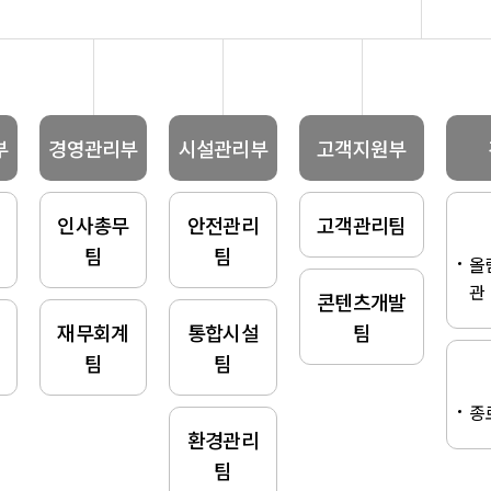
부
경영관리부
시설관리부
고객지원부
인사총무
안전관리
고객관리팀
팀
팀
올
관
콘텐츠개발
재무회계
통합시설
팀
팀
팀
종
환경관리
팀