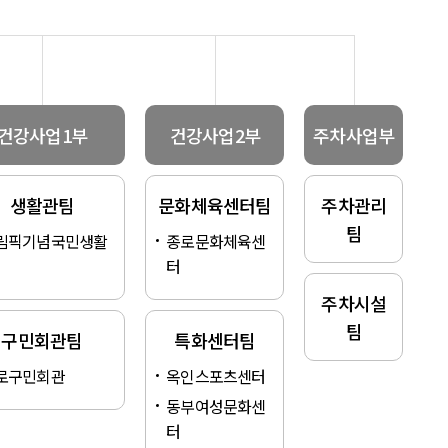
건강사업1부
건강사업2부
주차사업부
생활관팀
문화체육센터팀
주차관리
팀
림픽기념국민생활
종로문화체육센
터
주차시설
팀
구민회관팀
특화센터팀
로구민회관
옥인스포츠센터
동부여성문화센
터