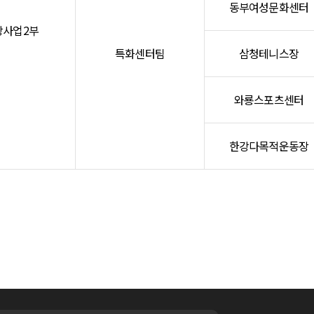
동부여성문화센터
강사업2부
특화센터팀
삼청테니스장
와룡스포츠센터
한강다목적운동장