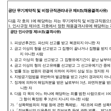
공단 무기계약직 및 비정규직관리내규 제
8
조
(
채용결격사유
)
다음 각 호의
1
에 해당하는 자는 무기계약직 및 비정규직원으
1.
인사규정 제
10
조 각호에서 정한 채용결격사유에 해당하는 
공단 인사규정 제
10
조
(
결격사유
)
1.
피성년후견인
,
파산의 선고를 받고 복권되지 아니한 자
2.
금고 이상의 형을 선고받고 그 집행이 끝나거나 집행을 받지
지 아니한 사람
3.
금고 이상의 형을 선고받고 그 집행유예기간이 끝난 날부
4.
금고 이상의 형의 선고유예를 선고받고 그 선고유예기간 중에
5.
법률 또는 법원의 판결에 의하여 자격이 상실 또는 정지된 자
6.
지방공기업법을 위반하여 벌금형을 받고
2
년이 경과되지 아니
7.
징계에 의하여 해임처분을 받은 날로부터
3
년
,
파면처분을 받
니한 자
8.
다음 각 목의 어느 하나에 해당하는 죄를 범한 사람으로서
10
그 형이 확정된 후
3
년이 지나지 아니한 사람
가
.
「
성폭력범죄의 처벌 등에 관한 특례법
」
제
2
조에 따른 성폭
나
.
「
정보통신망 이용촉진 및 정보보호 등에 관한 법률
」
제
74