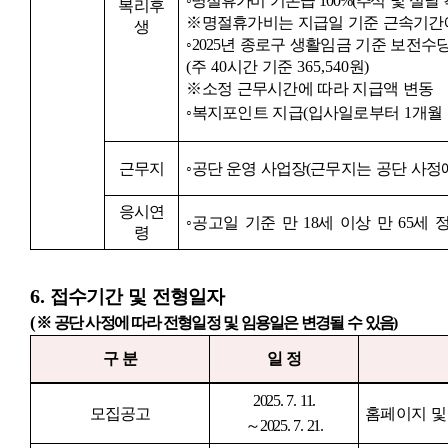
◦
명절휴가비 기본급
100%(
추석 및 설날
복리후
※
명절휴가비는 지급일 기준 근속기간에
생
◦
2025
년 종로구 생활임금 기준 보전수
(
주
40
시간 기준
365,540
원
)
※
소정 근무시간에 따라 지급액 변동
◦
복지포인트 지급
(
입사일로부터
1
개월
근무지
◦
공단 운영 사업장
(
근무지는 공단 사정에
응시연
◦
공고일 기준 만
18
세 이상 만
65
세 
령
6.
접수기간 및 전형일자
(
※
공단 사정에 따라 전형일정 및 임용일은 변경될 수 있음
)
구 분
일 정
2025. 7. 11.
모집공고
홈페이지 및
～
2025. 7. 21.