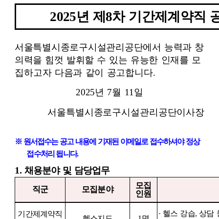
2025
년 제
8
차 기간제계약직 
서울특별시종로구시설관리공단에서 능력과 창
의력을 힘껏 발휘할 수 있는
유능한 인재를 모
집하고자 다음과 같이 공고합니다
.
2025
년
7
월
11
일
서울특별시종로구시설관리공단이사장
※
원서접수는 공고 내용에 기재된 이메일로 접수하셔야 정상
접수처리 됩니다
.
1.
채용분야 및 담당업무
모집
직군
모집분야
인원
·
헬스 강습
,
상담 
기간제계약직
헬스지도
1
명