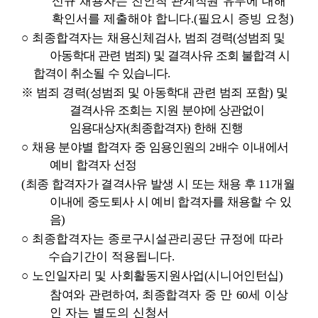
신규 채용자는 친인척 관계직원 유무에 대해
확인서를 제출해야 합니다
.(
필요시 증빙 요청
)
○
최종합격자는 채용신체검사
,
범죄 경력
(
성범죄 및
아동학대 관련 범죄
)
및
결격사유 조회 불합격 시
합격이 취소될 수 있습니다
.
※
범죄 경력
(
성범죄 및 아동학대 관련 범죄 포함
)
및
결격사유 조회는 지원 분야에 상관없이
임용대상자
(
최종합격자
)
한해 진행
○
채용 분야별 합격자 중 임용인원의
2
배수 이내에서
예비 합격자 선정
(
최종 합격자가 결격사유 발생 시 또는 채용 후
11
개월
이내에 중도퇴사 시 예비 합격자를 채용할 수 있
음
)
○
최종합격자는 종로구시설관리공단 규정에 따라
수습기간이 적용됩니다
.
○
노인일자리 및 사회활동지원사업
(
시니어인턴십
)
참여와 관련하여
,
최종합격
자
중 만
60
세 이상
인 자는 별도의 신청서