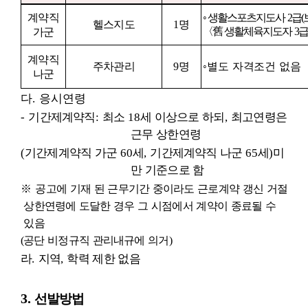
계약직
◦
생활스포츠지도사
2
급
(
헬스지도
1
명
〈
舊
생활체육지도자
3
급
가군
계약직
주차관리
9
명
◦
별도 자격조건 없음
나군
다
.
응시연령
-
기간제계약직
:
최소
18
세 이상으로 하되
,
최고연령은
근무 상한연령
(
기간제계약직 가군
60
세
,
기간제계약직 나군
65
세
)
미
만 기준으로 함
※
공고에 기재 된 근무기간 중이라도 근로계약 갱신 거절
상한연령에 도달한 경우 그 시점에서 계약이 종료될 수
있음
(
공단 비정규직 관리내규에 의거
)
라
.
지역
,
학력 제한 없음
3.
선발방법