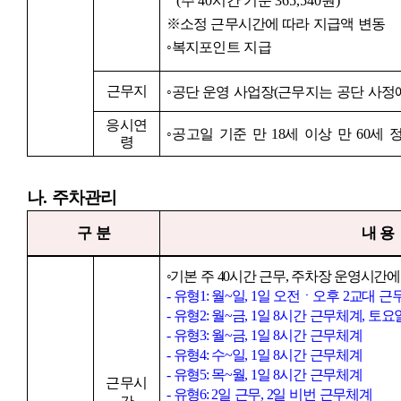
(
주
40
시간 기준
365,540
원
)
※
소정 근무시간에 따라 지급액 변동
◦
복지포인트 지급
근무지
◦
공단 운영 사업장
(
근무지는 공단 사정에
응시연
◦
공고일 기준 만
18
세 이상 만
60
세 
령
나
.
주차관리
구 분
내 용
◦
기본 주
40
시간 근무
,
주차장 운영시간에
-
유형
1:
월
~
일
, 1
일 오전ㆍ오후
2
교대 근
-
유형
2:
월
~
금
, 1
일
8
시간 근무체계
,
토요일
-
유형
3:
월
~
금
, 1
일
8
시간 근무체계
-
유형
4:
수
~
일
, 1
일
8
시간 근무체계
-
유형
5:
목
~
월
, 1
일
8
시간 근무체계
근무시
-
유형
6: 2
일 근무
, 2
일 비번 근무체계