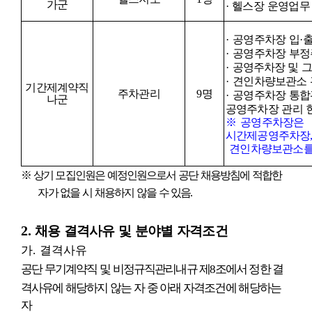
가군
·
헬스장 운영업무
·
공영주차장 입
·
·
공영주차장 부정
·
공영주차장 및 
·
견인차량보관소 
기간제계약직
주차관리
9
명
·
공영주차장 통합
나군
공영주차장 관리 
※
공영주차장은
시간제공영주차장
견인차량보관소를
※
상기 모집인원은 예정인원으로서 공단 채용방침에 적합한
자가 없을 시 채용하지 않을 수 있음
.
2.
채용 결격사유 및 분야별 자격조건
가
.
결격사유
공단 무기계약직 및 비정규직관리내규 제
8
조에서 정한 결
격사유에 해당하지 않는 자 중 아래 자격조건에
해당하는
자