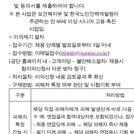
및 동의서를 제출하여야 합니다
.
※
본 사업은 보건복지부 및 한국노인인력개발원이
주관하는 만
60
세 이상 시니어 고용 촉진
사업임
.
○
이의제기 절차
-
접수기간
:
채용 단계별 발표일로부터
3
일 이내
-
접수방법
:
이메일접수
(
00440@ijongno.co.kr
)
[
공단 홈페이지 내
–
고객마당
–
불만해소절차
-
채용시
험이의신청서
다운 받아 청구
]
-
처리절차
:
이의신청 내용 검토결과 후 회신
-
구제방법
:
피해자 특정 여부 판단 및 시험기회 부여
구분
처리방법
해당 직접 피해자에게 피해 발생단계 바로 다음
※
예
:
면접결과 합격대상자로 포함되었으나
,
점수
피해자
특정
-
최종 면접단계 피해
→
해당 피해자 즉시 채용
가능 시
-
필기 단계 피해
→
해당 피해자 면접응시 기회 