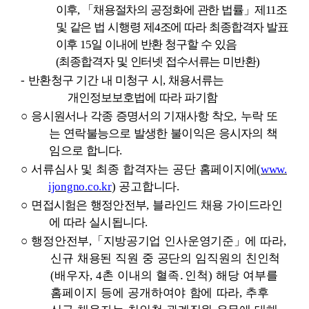
이후
,
「
채용절차의 공정화에 관한 법률
」
제
11
조
및 같은 법 시행령 제
4
조에 따라 최종합격자 발표
이후
15
일 이내에 반환 청구할 수 있음
(
최종합격자 및 인터넷 접수서류는 미반환
)
-
반환청구 기간 내 미청구 시
,
채용서류는
개인정보보호법에 따라 파기함
○
응시원서나 각종 증명서의 기재사항 착오
,
누락 또
는 연락불능으로 발생한 불이익은 응시자의 책
임으로 합니다
.
○
서류심사 및 최종 합격자는 공단 홈페이지에
(
www.
ijongno.co.kr
)
공고합니다
.
○
면접시험은 행정안전부
,
블라인드 채용 가이드라인
에 따라 실시됩니다
.
○
행정안전부
,
「
지방공기업 인사운영기준
」
에 따라
,
신규 채용된 직원 중 공단의
임직원의 친인척
(
배우자
, 4
촌 이내의 혈족
․
인척
)
해당 여부를
홈페이지 등에 공개하여야 함에 따라
,
추후