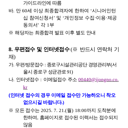
가이드라인에 따름
바
.
만
60
세 이상 최종합격자에 한하여
‘
시니어인턴
십 참여신청서
’
및
‘
개인정보 수집
·
이용
·
제공
동의서
’
각
1
부
※
해당자는 최종합격 발표 이후 별도 안내
8.
우편접수 및 인터넷접수
(
※
반드시 연락처 기
재
)
가
.
우편
/
방문접수
:
종로구시설관리공단 경영관리부
(
서
울시 종로구 성균관로
91)
나
.
인터넷접수
:
이메일접수 주소
00440@ijongno.co.
kr
(
인터넷 접수의 경우 이메일 접수만 가능하오니 착오
없으시길 바랍니다
.)
※
모든 접수는
2025. 7. 21.(
월
) 18:00
까지 도착분에
한하며
,
홈페이지로
접수된 이력서는 접수되지
않음