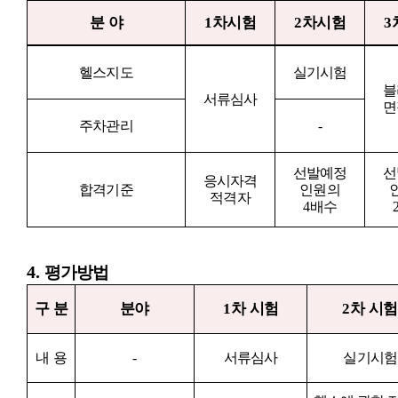
분 야
1
차시험
2
차시험
3
헬스지도
실기시험
블
서류심사
면
주차관리
-
선발예정
선
응시자격
합격기준
인원의
적격자
4
배수
4.
평가방법
구 분
분야
1
차 시험
2
차 시험
내 용
-
서류심사
실기시험