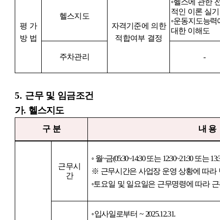
◦
헬스에 관한 
적인 이론 실기
헬스지도
◦
운동지도능력
평 가
자격기준에 의한
대한 이해도
방 법
적합여부 결정
주차관리
-
5.
근무 및 임금조건
가
.
헬스지도
구 분
내 용
◦
월
~
금
(05:30~14:30
또는
12:30~21:30
또는
13:
근무시
※
근무시간은 사업장 운영 상황에 따라 
간
◦
토요일 및 일요일은 근무명령에 따라 근
◦
입사일로부터
~ 2025.12.31.