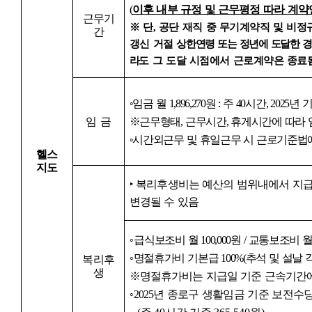
(
이후 내부 규정 및 근무평정 따라 계약
근무기
※
단
,
공단 재직 중 무기계약직 및 비
간
갱신 거절
상한연령 또는 정년에 도달한 
라
도 그 도달 시점에서 근로계약은 종료
◦
임금 월
1,896,270
원
:
주
40
시간
, 2025
년 
임 금
※
근무형태
,
근무시간
,
휴게시간에 따라 
◦
시간외근무 및 휴일근무 시 근로기준법에
헬스
지도
‣
복리후생비는 예산의 범위내에서 지
변경될 수 있음
◦
급
식보조비 월
100,000
원
/
교통보조비 
◦
명절휴가비 기본급
100%(
추석 및 설날 
복리후
생
※
명절휴가비는 지급일 기준 근속기간
◦
2025
년 종로구 생활임금 기준 보전수