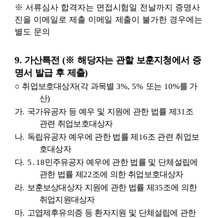
※
서류심사 합격자는 면접시험일 전날까지 증명사
진을 이메일로 제출
이메일 제출이 불가한 경우에는
별도 문의
9.
가산특전
(
※
해당자는 관할 보훈지청에서 증
명서 발급 후 제출
)
○
취업보호대상자
(
각 과목별
3%, 5%
또는
10%
를 가
산
)
가
.
국가유공자 등 예우 및 지원에 관한 법률 제
31
조
관련 취업보호대상자
나
.
독립유공자 예우에 관한 법률 제
16
조 관련 취업보
호대상자
다
. 5
․
18
민주유공자 예우에 관한 법률 및 단체설립에
관한 법률 제
22
조에 의한 취업보호대상자
라
.
보훈보상대상자 지원에 관한 법률 제
35
조에 의한
취업지원대상자
마
.
고엽제후유의증 등 환자지원 및 단체설립에 관한