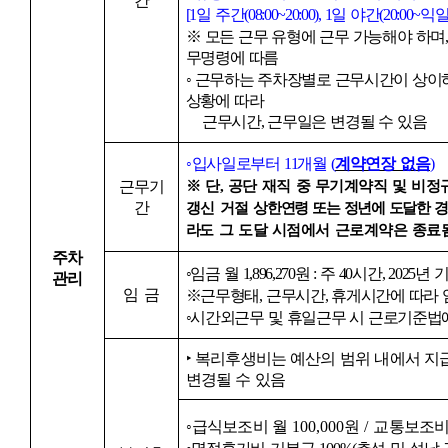
간
[1
일 주간
(08:00~20:00), 1
일 야간
(20:00~
익
※
모든 근무 유형에 근무 가능해야 하며
무명령에 따름
◦
근무하는 주차장별로 근무시간이 상이하
상황에 따라
근무시간
,
근무일은 변경될 수 있음
◦
입사일로부터
11
개월
(
계약연장 없음
)
근무기
※
단
,
공단 재직 중 무기계약직 및 비
간
갱신 거절
상한연령 또는 정년에 도달한 
라
도 그 도달 시점에서 근로계약은 종료
주차
◦
임금 월
1,896,270
원
:
주
40
시간
, 2025
년 
관리
임 금
※
근무형태
,
근무시간
,
휴게시간에 따라 
◦
시간외근무 및 휴일근무 시 근로기준법에
‣
복리후생비는 예산의 범위 내에서 지
변경될 수 있음
◦
급식보조비 월
100,000
원
/
교통보조비