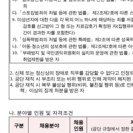
죄
다
.
「
스토킹범죄의 처벌 등에 관한 법률
」
제
2
조제
2
호에 따른 
9.
미성년자에 대한 다음 각 목의 어느 하나에 해당하는 죄를 저
감호를 선고받아 그 형 또는 치료감호가 확정된 자
(
집행유예
간이 경과한 자를 포함한다
)
가
.
「
성폭력범죄의 처벌 등에 관한 특례법
」
제
2
조에 따른 성폭
나
.
「
아동
·
청소년의 성보호에 관한 법률
」
제
2
조제
2
호에 따른 아
10.
「
부패방지 및 국민권익위원회의 설치와 운영에 관한 법률
」
취업제한을 받은 자
2.
신체 또는 정신상의 장애로 직무를 감당할 수 없다고 인정
3.
공단 재직 시 부조리 또는 비위 행위로 인해 계약이 해지된
4.
공단 재직 시 복무 불성실 행위
(
비위
,
불친절 행위 등
)
로 인
책
」
이상의 징계 처분을 받은 자
나
.
분야별 인원 및 자격조건
채용
구분
채용분야
인원
(
공단 규정에서 정한 