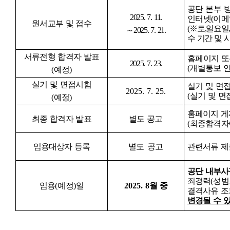
공단 본부 
2025. 7. 11.
인터넷
(
이메
원서교부 및 접수
(
※
토
,
일요일
～
2025. 7. 21.
수 기간 및 
서류전형 합격자 발표
홈페이지 또
2025. 7. 23.
(
개별통보 
(
예정
)
실기 및 면접시험
실기 및 면
2025. 7. 25.
(
실기 및 면
(
예정
)
홈페이지 게
최종 합격자 발표
별도 공고
(
최종합격자
임용대상자 등록
별도 공고
관련서류 제
공단 내부사
죄경력
(
성범
임용
(
예정
)
일
2025. 8
월 중
결격사유 조
변경될 수 