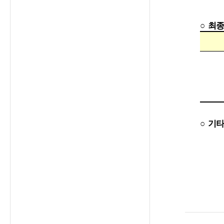
○
최종
○
기