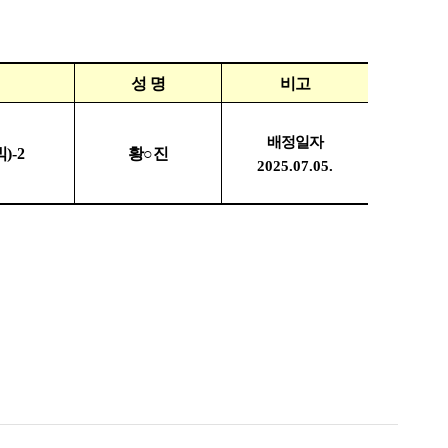
성 명
비고
배정일자
빅
)-2
황
○
진
2025.07.05.