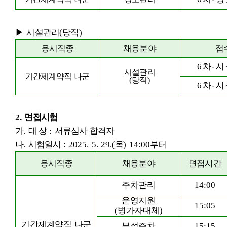
▶
시설관리
(
당직
)
응시직종
채용분야
접
6
차
-
시
시설관리
기간제계약직 나군
(
당직
)
6
차
-
시
2.
면접시험
가
.
대 상
:
서류심사 합격자
나
.
시
험일시
: 2025. 5. 29.(
목
) 14:00
부터
응시직종
채용분야
면접시간
주차관리
14:00
운영지원
15:05
(
병가자대체
)
기간제계약직 나군
부설주차
15:15