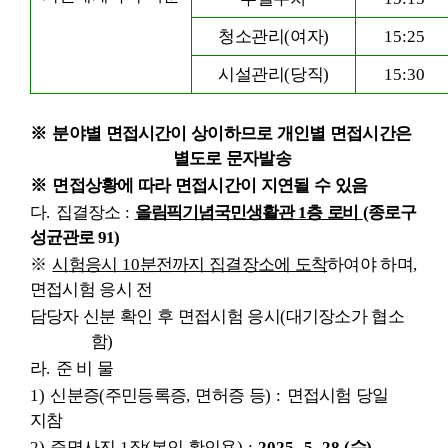
청소관리
(
여자
)
15:25
시설관리
(
당직
)
15:30
※
분야별 면접시간이 상이하므로 개인별 면접시간은
별도로 문자발송
※
면접상황에 따라 면접시간이
지연될 수 있음
다
.
집결장소
:
올림픽기념국민생활관
1
층 로비
(
종로구
성균관로
91)
※
시
험응시
10
분전까지 집결장소에 도착
하여야 하며
,
면접시험 응시 전
담당자 신분 확인 후 면접시험 응시
(
대기장소가 협소
함
)
라
.
준 비 물
1)
신분증
(
주민등록증
,
면허증 등
) :
면접시험 당일
지참
2)
증명사진
1
장
(
본인 확인용
) :
2025. 5. 28.(
수
)