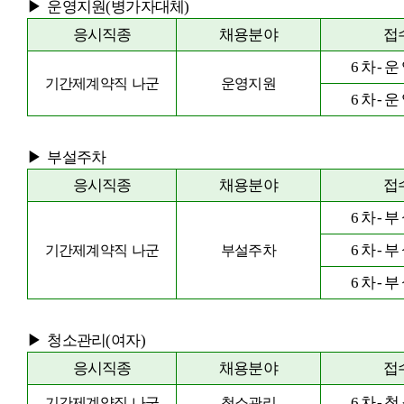
▶
운영지원
(
병가자대체
)
응시직종
채용분야
접
6
차
-
운
기간제계약직 나군
운영지원
6
차
-
운
▶
부설주차
응시직종
채용분야
접
6
차
-
부
6
차
-
부
기간제계약직 나군
부설주차
6
차
-
부
▶
청소관리
(
여자
)
응시직종
채용분야
접
6
차
-
청
기간제계약직 나군
청소관리