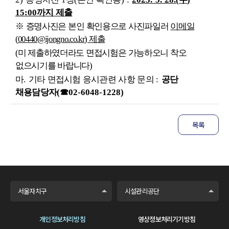
15:00
까지 제출
※
증명사진은 본인 확인용으로 사진파일러
이메일
(
00440@ijongno.co.kr
)
제출
(
미 제출하였더라도 면접시험은 가능하오니 착오
없으시기를 바랍니다
)
마
.
기타 면접시험 응시관련 사항 문의
:
공단
채용담당자
(
☎
02-6048-1228)
목록
서울자치구
시설관리공단
개인정보처리방침
영상정보처리기기방침