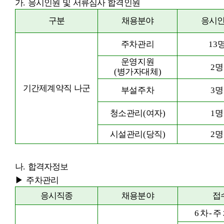
가
.
응시인원 및 서류심사 합격인원
구분
채용분야
응시
주차관리
13
운영지원
2
명
(
병가자대체
)
기간제계약직 나군
부설주차
3
명
청소관리
(
여자
)
1
명
시설관리
(
당직
)
2
명
나
.
합격자정보
▶
주차관리
응시직종
채용분야
접
6
차
-
주